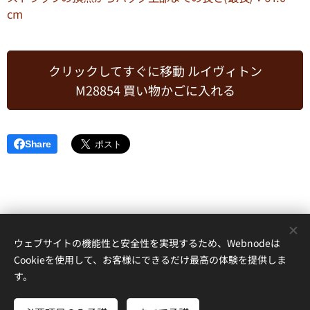
cm
クリックしてすぐに移動 ルイヴィトン
M28854 買い物かごに入れる
Share
ウェブサイトの機能性と安全性を実現するため、Webnodeは
NPKOPI.COMは
ブランドスーパーコピーN級品
激安通販店,国内発送
ス
Cookieを使用して、お客様にできるだけ最高の体験を提供しま
ーパーコピー品
代引き·後払い
必ず届くな
優良サイト
！高品質の
ブラ
す。
ンドスーパーコピー腕時計·バッグ·財布·ベルト·指輪
を
激安価格
で提
供！顧客口コミ満足度No.1を目指しております。