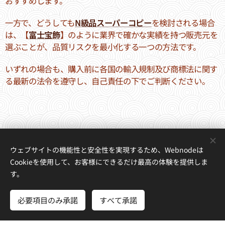
おすすめします。
一方で、どうしても
N級品スーパーコピー
を検討される場合
は、【
富士宝飾
】のように業界で確かな実績を持つ販売元を
選ぶことが、品質リスクを最小化する一つの方法です。
いずれの場合も、購入前に各国の輸入規制及び商標法に関す
る最新の法令を遵守し、自己責任の下でご判断ください。
ウェブサイトの機能性と安全性を実現するため、Webnodeは
NPKOPI.COMは
ブランドスーパーコピーN級品
激安通販店,国内発送
ス
Cookieを使用して、お客様にできるだけ最高の体験を提供しま
ーパーコピー品
代引き·後払い
必ず届くな
優良サイト
！高品質の
ブラ
す。
ンドスーパーコピー腕時計·バッグ·財布·ベルト·指輪
を
激安価格
で提
供！顧客口コミ満足度No.1を目指しております。
必要項目のみ承諾
すべて承諾
さあ、はじめよう
無料でホームページを作成しよう！
Powered by
Webnode
Cookie